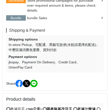
Storewide
Store promotional campaigns for purchase
over required amount & items, please check
details.
Bundle
bundle Sales
Shipping & Payment
Shipping options
In-store Pickup
宅配通
黑貓宅急便(水餃請選擇此配送)
中壢區滿消費免運費
貨到付款
Payment options
jkopay
Payment On Delivery
Credit Card
UnionPay Card
Share
Product details
⭕
香滷豆干
(200
公克
)
⭕
國產無基改豆干
⭕
老滷汁燉滷
⭕