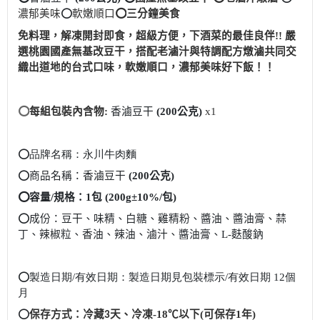
濃郁美味
⭕
軟嫩順口
⭕
三分鐘美食
免料理，解凍開封即食，超級方便，下酒菜的最佳良伴
!!
嚴
選桃園國產無基改豆干，搭配老滷汁與特調配方燉滷共同交
織出道地的台式口味，軟嫩順口，濃郁美味好下飯！！
⭕
每組包裝內含物
:
香滷豆干
(200
公克
)
x1
⭕
品牌名稱：永川牛肉麵
⭕
商品名稱：香滷豆干
(200
公克
)
⭕
容量/規格：1包 (
2
00g±10%/包)
⭕
成份：豆干、味精、白糖、雞精粉、醬油、醬油膏、蒜
丁、辣椒粒、香油、辣油、滷汁、醬油膏、
L-
麩酸鈉
⭕
製造日期/有效日期：製造日期見包裝標示/有效日期 12個
月
⭕
保存方式：冷藏
天、冷凍-18℃以下(可保存1年)
3