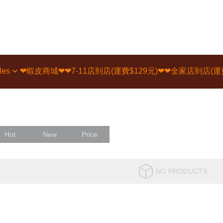
les
❤蝦皮商城❤
❤7-11店到店(運費$129元)❤
❤全家店到店(運費
Hot
New
Price
NO PRODUCTS