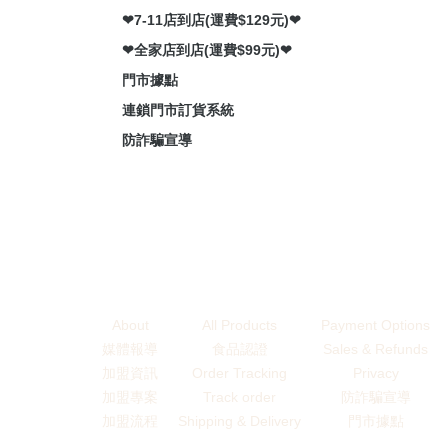
❤7-11店到店(運費$129元)❤
❤全家店到店(運費$99元)❤
門市據點
連鎖門市訂貨系統
防詐騙宣導
About
All Products
Payment Options
媒體報導
食品認證
Sales & Refunds
加盟資訊
Order Tracking
Privacy
加盟專案
Track order
防詐騙宣導
加盟流程
Shipping & Delivery
門市據點