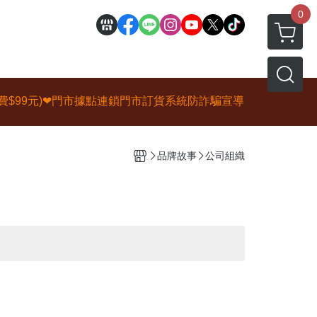
0
$99元)❤
門市據點
連鎖門市訂貨系統
防詐騙宣導
品牌故事
公司組織