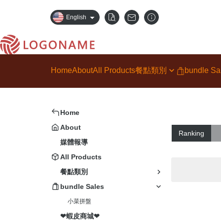
English
Home
About
All Products
餐點類別
bundle Sa
牛肉麵系列
小菜拼盤
乾拌麵系列
Home
調理包系列
About
Ranking
經典小菜
媒體報導
嚴選肉品
All Products
餐點類別
露營料理
bundle Sales
年節禮盒
小菜拼盤
❤蝦皮商城❤